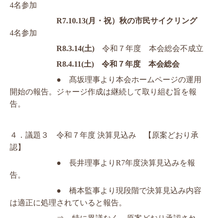
4
名参加
R7.10.13(
月・祝）秋の市民サイクリング 
4
名参加
R8.3.14(
土
)
令和７年度　本会総会不成立
R8.4.11(
土
)
　令和７年度　本会総会
●　髙坂理事より本会ホームページの運用
開始の報告。ジャージ作成は継続して取り組む旨を報
告。
４．
議題３　令和７年度
決算見込み　【原案どおり承
認】
●　長井理事よりR7年度
決算見込みを報
告。
●　橋本監事より現段階で決算見込み内容
は適正に処理されていると報告。