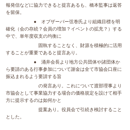
報発信などに協力できると提言あるも、橋本監事は返答
を留保。
●　オブザーバー弦巻氏より組織目標を明
確化（会の存続？会員の増加？イベ
ントの拡充？）する
中で、単年度収支の均衡に
　　　　　　　固
執することなく、財源を積
極的に活用
することが重要であると提言あり。
●　涌井会長より地方公共団体や諸団体か
ら要請のある行事参加について謝
金は全て市協会口座に
振込まれるよう要請する旨
　　　　　　　の
発言あり。
これについて渡部理事より
市協会として事業協力する場合の価格規定を
設けて相手
方に提示するのは如何かと
　　　　　　　提案
あり。役員会で引続き検討すること
とした。　　　　　　