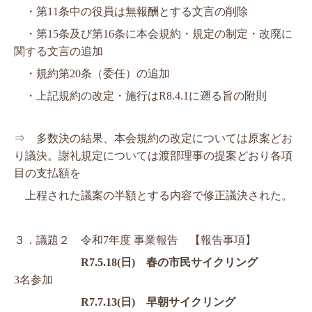
　・第
11
条中の役員は無報酬とする文言の削除
　・第
15
条及び第
16
条に本会規約・規定の制定・改廃に
関する文言の追加
　・規約第
20
条（委任）の追加
　・上記規約の改定・施行は
R8.4.1
に遡る旨の附則
⇒　多数決の結果、本会規約の改定については原案どお
り議決。謝礼規定については渡部理事の提案どおり各項
目の支払額を
　上
程された議案の半額とする内容で修正議決された。
３．
議題２　令和
7
年度 事業報告　【報告事項】
R7.5.18(
日
)
　春の市民サイクリング　 
3
名参加
R7.7.13(
日
)
　早朝サイクリング　　　　 　