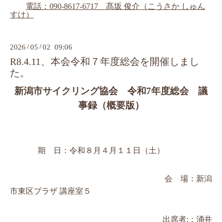
電話：
090‐8617‐6717　髙坂 俊介（こうさか しゅん
すけ）
2026
/
05
/
02 09:06
R8.4.11、本会令和７年度総会を開催しまし
た。
新潟市サイクリング協会　令和
7
年度総会　議
事録（概要版）
              期　日：令和
８月４月１１日（土）
会　場：新潟
市東区プラザ
講座室５
出席者
:
：涌井