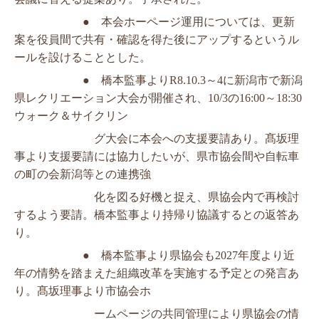
　　　　　　●　
本会ホーページ運用については、
更新
案を役員間で共有・確認を得た後にアップす
るというル
ールを設けることとした。
●　橋本監事より
R8.10.3
～
4
に新潟市で新潟
県レクリエーション大会が開催
され、
10/3
の
16:00
～
18:30
ウォーク＆サイクリン
　　　　　　　グ
大会に本会への支援要
請あり。髙坂理
事より支援要請には協力したいが、県市協会間や自転車
の町
の会新潟等との連携強
　　　　　　　化を
図る好機と捉え、県協会内で再検討
するよう要請。
橋本監事より持帰り協議するとの返答あ
り。
●　橋本監事より県協会も
2027
年度より近
年の情勢を踏まえた組織改革を実
施する予定との発言あ
り。髙坂理事より市協会ホ
　　　　　　　ームページの共同管理によ
り県協会の情