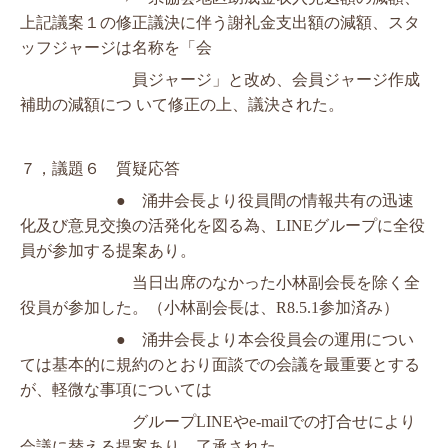
上記議案１の修正議決に伴う謝礼金
支出額の減額、
スタ
ッフジャージ
は名称を「会
　　　　　　　員
ジャージ」と改め、会員ジャージ作成
補助の減額につ いて修正の上、議決された。
７，
議題６　質疑応答
●　涌井会長より役員間の情報共有の迅速
化及び意見交換の活発化を図る為、
LINE
グループに全役
員が参加する提案あり。
　　　　　　　当
日出席のなかった小林副会
長を除く全
役員が参加した。（小林副会長は、R8.5.1参加済み）
●　涌井会長より本会役員会の運用につい
ては基本的に規約のとおり面談で
の会議を最重要とする
が、軽微な事項については
　　　　　　　グ
ループ
LINE
や
e-mail
での打合せにより
会議に替える提案あり。了承された。