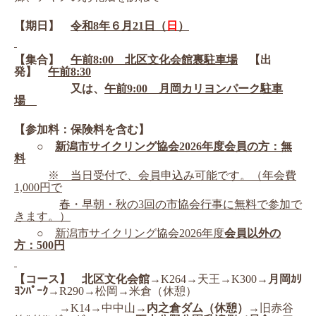
【期日】
令和
8
年
６
月
21日（
日
）
【集合】
午前
8
:
0
0
　北
区
文化会館裏駐車場
【出
発】　
午前
8:3
0
　　　　　又は、
午前
9:00　月岡カリヨンパーク駐車
場　
【参加料：保険料を含む】
○　
新潟市サイクリング協会
2026年度
会員の方：無
料
※　当日受付で、会員申込み可能です。（年会費
1,000円で
春・早朝・秋の
3回の市協会行事に無料で参加で
きます。）
○
新潟市サイクリング協会
2026年度
会員以外の
方：
500円
【コース】
北区文化会館
→
K264
→天王→
K300
→
月岡ｶﾘ
ﾖﾝﾊﾟｰｸ
→
R290
→松岡→米倉（休憩）
　　　　→
K14
→中中山→
内之倉ダム（休憩）
→
旧赤谷