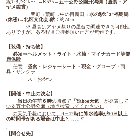
線
ｻｲｸﾘﾝｸﾞﾛｰﾄﾞ
→K535→
五十公野公園升潟側（昼食・ア
ヤメ鑑賞
）
　　　　→豊町
→荒町→中の目新田→
水の駅ﾋﾞｭｰ福島潟
(
休憩
)
→
北区文化会
:館：
約
74
㎞
　　　　※ 昼食はアヤメ祭りの屋台で調達できる可能性
ありですが、あ
る程度ご持参頂いた方が無難です。
【装備・持ち物】
必須
⇒ヘルメット・ライト・水筒・マイナカード等健
康保険
任意
⇒
昼食・レジャーシート・現金
・グローブ・雨
具・サングラ
　　　ス・
おやつ
【開催・中止の決定】
当日の午前６時
の時点で
「
Yahoo天気」
が発表して
いる
五十公野公
園
（地点検索してください）
の天気予報において、
9－12時に降水確
率が
50％以上
の時間帯がある場合は中止
とします。
【問合せ先】