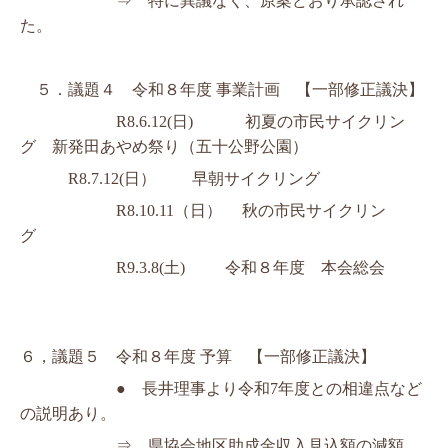
⇒　特に異議なく、原案どおり承認され
た。
　５．議題４　令和８年度
事業計画　【一部修正議決】
R8.6.12(
日
)   　 　 初夏の
市民サイクリン
グ　
新発田あやめ祭り（五十公野公園）
R8
.7.12(
日）　　 早朝サイクリング 
R8.10.11
（日）　 秋の市民サイクリン
グ　　　 　
R9.3.8(
土
)
　      令和８年度　本会総会 
６，議題５　令和８年度
予算　
【一部修正議決】
●　長井理事より令和
7
年度との相違点など
の説明あり。
⇒　県協会地区助成金収入見込額の減額、