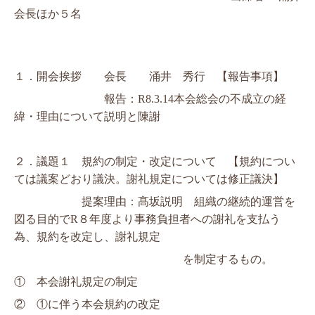
会長ほか５名
１．
開会挨拶　　会長　　涌井　秀行　【報告事項】
　　　　　　　　報告：
R8.3.14
本会総会の不成立の経
緯・理由
について説明と陳謝　
２．
議題１　規約の制定・改定について　【規約につい
ては議案どおり議決。謝礼規定については修正議決】
　　　　　　提案理由：髙坂説明　組織の継続的運営を
図る目的でR８年度より事務負担者への謝礼を支払う
為、規約を改定し、謝礼規定
　　　　　　　　　　　　　　　を
制定するもの。
①　
本会謝礼規定の制定　
②　
①に伴う本会規約の改定　